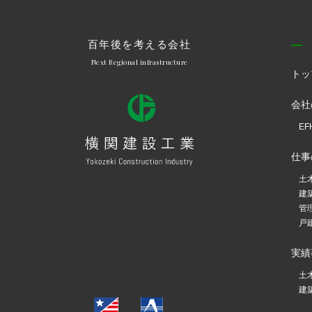
百年後を考える会社
Next Regional infrastructure
トッ
会社
E
仕事
土
建
管
戸
実績
土
建