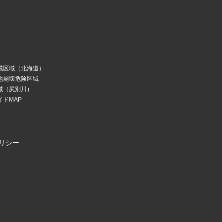
戒区域（北海道）
地崩壊危険区域
域（尻別川）
ドMAP
リシー