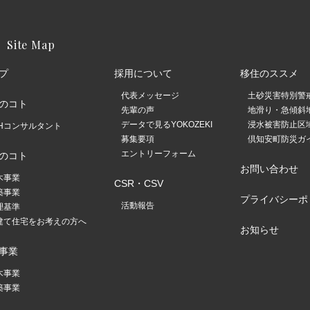
Site Map
プ
採用について
移住のススメ
代表メッセージ
土砂災害特別警
のコト
先輩の声
地滑り・急傾斜
データで見るYOKOZEKI
浸水被害防止区
FHコンサルタント
募集要項
倶知安町防災ガイ
エントリーフォーム
のコト
お問い合わせ
木事業
CSR・CSV
築事業
プライバシーポ
活動報告
理基準
建て住宅をお考えの方へ
お知らせ
事業
木事業
築事業