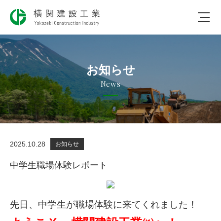
会社のコト
お知らせ
仕事のコト
News
社会のコト
実績について
2025.10.28
お知らせ
採用について
中学生職場体験レポート
お問合わせ
先日、中学生が職場体験に来てくれました！