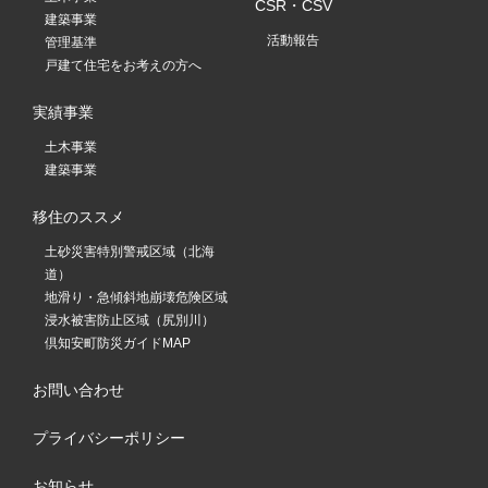
CSR・CSV
建築事業
活動報告
管理基準
戸建て住宅をお考えの方へ
実績事業
土木事業
建築事業
移住のススメ
土砂災害特別警戒区域（北海
道）
地滑り・急傾斜地崩壊危険区域
浸水被害防止区域（尻別川）
倶知安町防災ガイドMAP
お問い合わせ
プライバシーポリシー
お知らせ