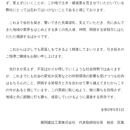
ず、変えずにいくことが、この地で土木・建築業を営ませていただいている
弊社にとっては忘れてはいけないことであると感じております。
これまで会社を築き、繋いできた先輩諸氏、支えていただき、共に歩んで
きた地域や業界をはじめとする多くの先人達、仲間、関係する皆様方にはた
だただ感謝するばかりです。
これからは少しでも恩返しをできるよう精進してまいります。引き続きの
ご指導ご鞭撻をお願い申し上げます。
先行きが見えず、不安ばかりが増していくような社会情勢ではあります
が、これまでにも社会の変化や災害などの外部環境の影響を受けつつも社内
はもちろんのこと、関係する皆様方と力を合わせて乗り越えてきたからこそ
の今があると感じています。この実績に恥じぬよう、独り勝ちを目指さず、
地域と共に困難に打ち勝ち、成長していけるように邁進する所存です。
令和2年5月1日
横関建設工業株式会社 代表取締役社長
柏谷 匡胤