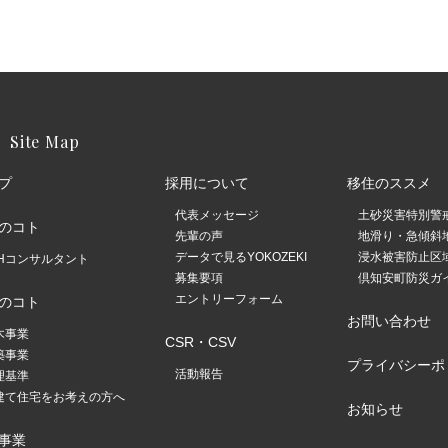
Site Map
プ
採用について
移住のススメ
代表メッセージ
土砂災害特別警
のコト
先輩の声
地滑り・急傾斜
データで見るYOKOZEKI
浸水被害防止区
FHコンサルタント
募集要項
倶知安町防災ガイ
エントリーフォーム
のコト
お問い合わせ
木事業
CSR・CSV
築事業
プライバシーポ
活動報告
理基準
建て住宅をお考えの方へ
お知らせ
事業