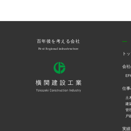
百年後を考える会社
Next Regional infrastructure
トッ
会社
E
仕事
土
建
管
戸
実績