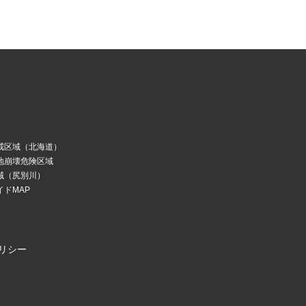
戒区域（北海道）
地崩壊危険区域
域（尻別川）
ドMAP
リシー