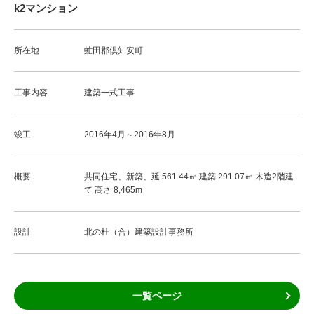
k2マンション
所在地
虻田郡倶知安町
工事内容
建築一式工事
竣工
2016年4月～2016年8月
概要
共同住宅、新築、延 561.44㎡ 建築 291.07㎡ 木造2階建
て 高さ 8,465m
設計
北の杜（合）建築設計事務所
一覧ページ