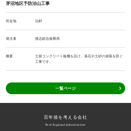
茅沼地区予防治山工事
所在地
泊村
発注者
後志総合振興局
概要
土留コンクリート板柵を設け、落石や土砂の崩落を防ぐ
工事です。
一覧ページ
百年後を考える会社
Next Regional infrastructure