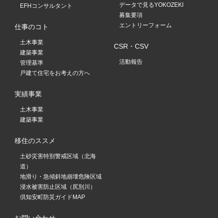
データで見るYOKOZEKI
EFHコンサルタント
募集要項
エントリーフォーム
仕事のコト
土木事業
CSR・CSV
建築事業
活動報告
管理基準
戸建て住宅をお考えの方へ
実績事業
土木事業
建築事業
移住のススメ
土砂災害特別警戒区域（北海
道）
地滑り・急傾斜地崩壊危険区域
浸水被害防止区域（尻別川）
倶知安町防災ガイドMAP