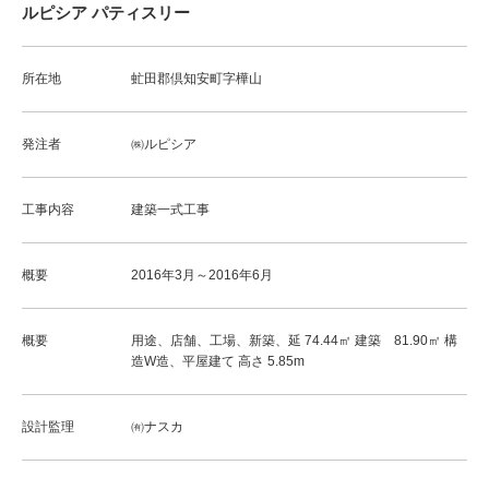
ルピシア パティスリー
所在地
虻田郡倶知安町字樺山
発注者
㈱ルピシア
工事内容
建築一式工事
概要
2016年3月～2016年6月
概要
用途、店舗、工場、新築、延 74.44㎡ 建築 81.90㎡ 構
造W造、平屋建て 高さ 5.85m
設計監理
㈲ナスカ